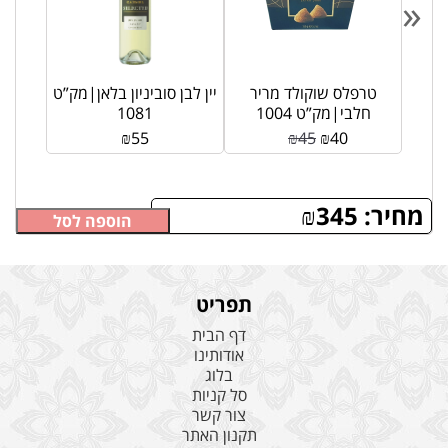
«
|מק”ט
טרפלס שוקולד מריר
יין לבן סוביניון בלאן|מק”ט
חלבי|מק”ט 1004
1081
₪
55
₪
45
₪
40
מחיר:
345
₪
הוספה לסל
תפריט
דף הבית
אודותינו
בלוג
סל קניות
צור קשר
תקנון האתר