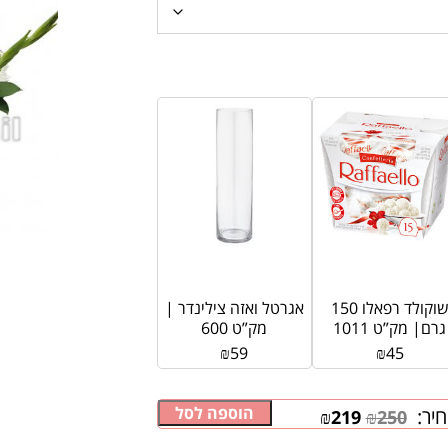
שוקולד רפאלו 150
אגרטל ואזה צילינדר |
גרם| מק”ט 1011
מק”ט 600
₪
59
₪
45
הוספה לסל
יר:
₪
219
₪
250