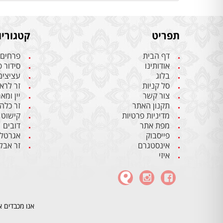
תפריט
קטגוריו
דף הבית
פרחים
אודותינו
סידור 
בלוג
עציצים
סל קניות
זר לרא
צור קשר
יין ומא
תקנון האתר
זר כלה
מדיניות פרטיות
קישוט 
מפת אתר
דובים
פייסבוק
אגרטלי
אינסטגרם
זר אבל
איזי
אנו מכבדים א