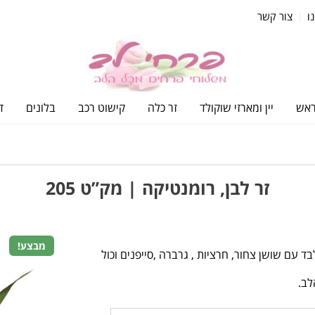
ו
צור קשר
ראש
יין ומארזי שוקולד
זר כלה
קישוט רכב
בלונים
ד
זר לבן, רומנטיקה | מק”ט 205
מבצע!
ד עם שושן צחור, חרציות , גרברה ,סייפנים וכול
לב.