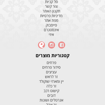
סל קניות
צור קשר
תקנון האתר
מדיניות פרטיות
מפת אתר
פייסבוק
אינסטגרם
איזי
קטגוריות מוצרים
פרחים
סידור פרחים
עציצים
זר לראש
יין ומארזי שוקולד
זר כלה
קישוט רכב
דובים
אגרטלים ושונות
זר אבל