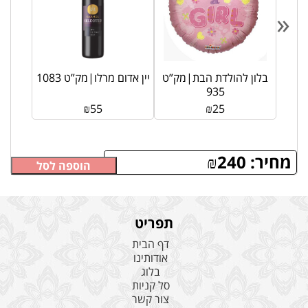
«
רת
בלון להולדת הבת|מק”ט
יין אדום מרלו|מק”ט 1083
935
₪
55
₪
25
מחיר:
240
₪
הוספה לסל
תפריט
דף הבית
אודותינו
בלוג
סל קניות
צור קשר