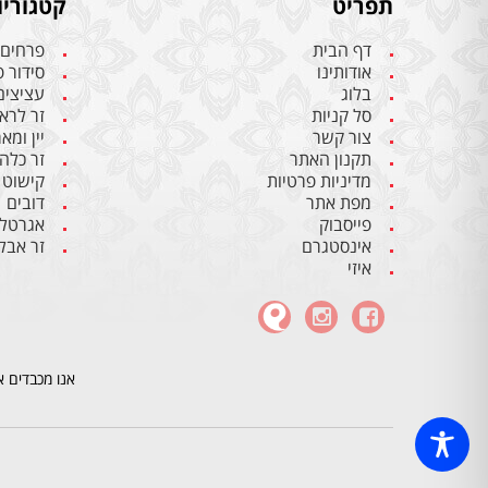
תפריט
קטגוריו
דף הבית
פרחים
אודותינו
סידור 
בלוג
עציצים
סל קניות
זר לרא
צור קשר
יין ומא
תקנון האתר
זר כלה
מדיניות פרטיות
קישוט 
מפת אתר
דובים
פייסבוק
אגרטלי
אינסטגרם
זר אבל
איזי
אנו מכבדים א