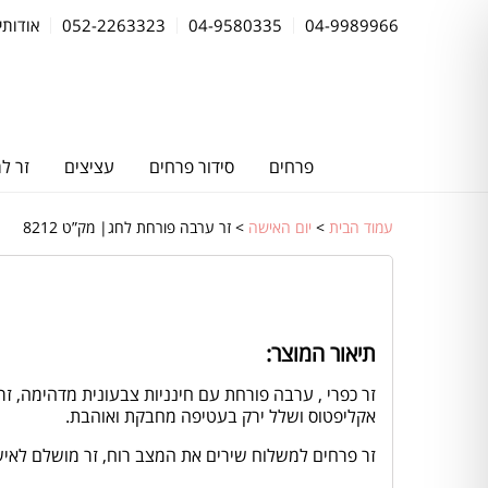
04-9989966
04-9580335
052-2263323
אודותינ
פרחים
סידור פרחים
עציצים
זר ל
עמוד הבית
>
יום האישה
> זר ערבה פורחת לחג| מק”ט 8212
תיאור המוצר:
זר כפרי , ערבה פורחת עם חינניות צבעונית מדהימה, זר פ
אקליפטוס ושלל ירק בעטיפה מחבקת ואוהבת.
זר פרחים למשלוח שירים את המצב רוח, זר מושלם לאישה