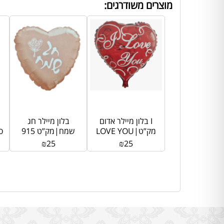
מוצרים משודרגים:
בלון מיילר אדום I
בלון מיילר חג
LOVE YOU|מק”ט
שמח|מק”ט 915
סו
903
₪
25
₪
25