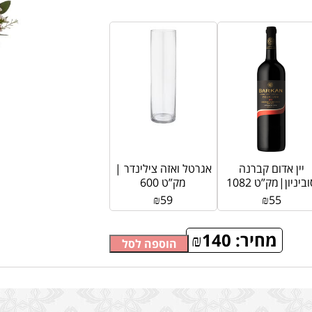
יין אדום קברנה
אגרטל ואזה צילינדר |
ביניון|מק”ט 1082
מק”ט 600
₪
59
₪
55
מחיר:
140
₪
הוספה לסל