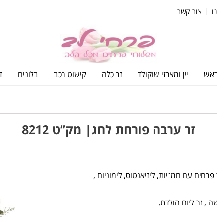
ו
צור קשר
ראש
יין ומארזי שוקולד
זר כלה
קישוט רכב
בלונים
ד
זר ערבה פורחת לחג| מק”ט 8212
רחים עם חמניות, ליזיאנטוס, לימוניום ,
 , זר ליום הולדת.