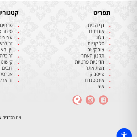
תפריט
קטגוריו
דף הבית
פרחים
אודותינו
סידור 
בלוג
עציצים
סל קניות
זר לרא
צור קשר
יין ומא
תקנון האתר
זר כלה
מדיניות פרטיות
קישוט 
מפת אתר
דובים
פייסבוק
אגרטלי
אינסטגרם
זר אבל
איזי
אנו מכבדים א