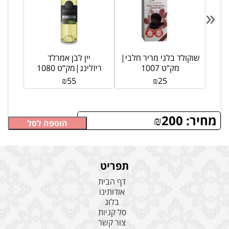
«
ר |
שוקולד בלגי מריר חלבי|
יין לבן אמרלד
מק”ט 1007
ריזלינג|מק”ט 1080
₪
55
₪
25
מחיר:
200
₪
הוספה לסל
תפריט
דף הבית
אודותינו
בלוג
סל קניות
צור קשר