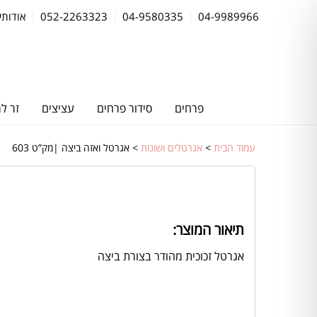
04-9989966
04-9580335
052-2263323
אודותינ
פרחים
סידור פרחים
עציצים
זר ל
עמוד הבית
>
אגרטלים ושונות
> אגרטל ואזה ביצה |מק”ט 603
תיאור המוצר:
אגרטל זכוכית מהודר בצורת ביצה