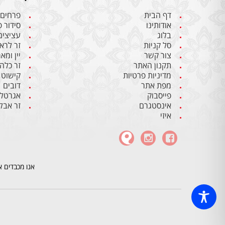
דף הבית
פרחים
אודותינו
סידור 
בלוג
עציצים
סל קניות
זר לרא
צור קשר
יין ומא
תקנון האתר
זר כלה
מדיניות פרטיות
קישוט 
מפת אתר
דובים
פייסבוק
אגרטלי
אינסטגרם
זר אבל
איזי
אנו מכבדים א