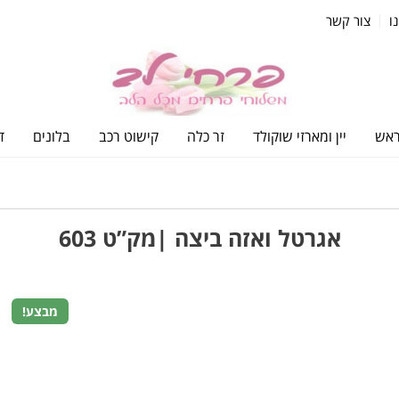
ו
צור קשר
ראש
יין ומארזי שוקולד
זר כלה
קישוט רכב
בלונים
ד
אגרטל ואזה ביצה |מק”ט 603
מבצע!