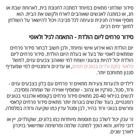
סידור שולחני מתאים במיוחד למתנה לחנוכת בית, לארוחת שבת או
חג, או כמתנה לאנשים שאוהבים לארח ולקשט את הבית. הוא
מוסיף אווירה חגיגית ונעימה לכל סביבה ויכול להישאר על השולחן
למשך ימים רבים
.
סידור פרחים ליום הולדת - התאמה לגיל ולאופי
יום הולדת הוא אירוע אישי ומיוחד, ולכן חשוב לבחור סידור פרחים
שמתאים לאופי של בעל או בעלת היום הולדת. סידור פרחים ליום
הולדת יכול להיות צבעוני ושמח למי שאוהב צבעים עזים, למשל
פלאור בוקס ורדים בגוונים חמים
, או עדינים ורומנטיים למי שמעדיף
סגנון מתוחכם יותר
.
לילדים ולנערות צעירות מתאים זר פרחים עם בלון בצבעים עזים -
ורוד, סגול, טורקיז או צהוב - שמוסיף אווירה של שמחה ומסיבה.
לנשים בגילאי 20-40 מתאים סידור פרחים בקופסא אלגנטי בגוונים
רומנטיים, בעוד שלנשים בוגרות יותר מתאים סידור פרחים קלאסי
ומרשים בגווני ורוד בהיר, לבן וסגול עדין כמו שקיעה ורודה בסלסלה.
זר ענק יכול לשלב גם תוספות מיוחדות כמו בלונים, שוקולדים, יין או
דובי פלוש, והוא הופך למתנה שלמה ומרשימה שתישאר בזיכרון
לאורך שנים
.