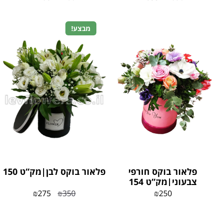
מבצע!
פלאור בוקס חורפי
פלאור בוקס לבן|מק”ט 150
צבעוני|מק”ט 154
₪
275
₪
350
₪
250