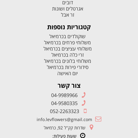
דובים
אגרטלים ושונות
זר אבל
קטגוריות נוספות
שוקולדים בכרמיאל
משלוחי פרחים בכרמיאל
משלוחי עציצים בכרמיאל
זרי כלה בכרמיאל
משלוחי בלונים בכרמיאל
סידורי פירות בכרמיאל
יום האישה
צור קשר
04-9989966
04-9580335
052-2263323
info.levflowers@gmail.com
שדרות קק"ל 92, כרמיאל
שעות פעילות: