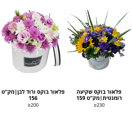
פלאור בוקס שקיעה
פלאור בוקס ורוד לבן|מק”ט
רומנטית|מק”ט 159
156
₪
200
₪
230