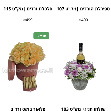
ספירלת הורדים |מק”ט 107
סלסלת ורדים |מק”ט 115
₪
499
₪
400
מבצע!
שולחן חגיגי|מק”ט 103
פלאור בוקס ורדים