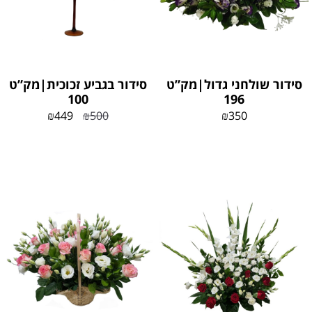
סידור שולחני גדול|מק”ט
סידור בגביע זכוכית|מק”ט
100
196
₪
449
₪
500
₪
350