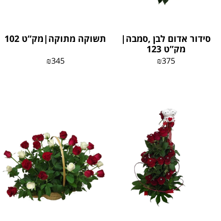
סידור אדום לבן ,סמבה|
תשוקה מתוקה|מק”ט 102
מק”ט 123
₪
345
₪
375