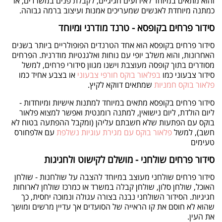
והוא מתאים במיוחד לאירועים חגיגיים, לקבלת פנים במשרדים, או
כמתנה מיוחדת לאנשים שמעריכים אמנות ועיצוב ברמה גבוהה
.
סידור פרחים בקופסא - טרנד מודרני ומיוחד
סידור פרחים בקופסא הוא אחד הטרנדים הפופולריים ביותר בשנים
האחרונות, והוא משלב יופי עם נוחות ואלגנטיות מודרנית. הפרחים
מסודרים בתוך קופסה מעוצבת וישנו מגוון סידורי פרחים, למשל
סידור צבעוני כמו
בפלאור בוקס חורפי צבעוני
או בצבע אחיד כמו
פלאור בוקס חמניות
שמתאים דווקא לקיץ.
סידור פרחים בקופסא מתאים במיוחד למתנות אישיות ומיוחדות -
ליום הולדת, ליום נישואין, למתנה רומנטית ואפשר למצוא פלאור
בוקס עם הפתעות שלא חשבתם עליהן (ומקבל ההפתעה בטוח לא
חשב), למשל
פלאור בוקס עם מגירת עוגיות נשלפת
עם אלפחורס
טעימים
סידור פרחים שולחני - מושלם לקישוט ולחגיגות
סידור פרחים שולחני מעוצב במיוחד להצבה על שולחנות - שולחן
האוכל, שולחן סלון, שולחן קבלה במשרד או כמרכז שולחן לארוחות
חגיגיות. הסידור השולחני נבנה בצורה עגולה ונמוכה יחסית, כך
שהוא לא חוסם את קו הראייה של הסועדים אך עדיין מרשים ומושך
את העין
.