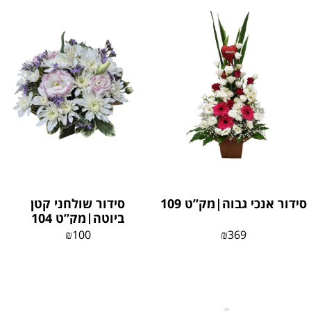
סידור אנכי גבוה|מק”ט 109
סידור שולחני קטן
ביוטה|מק”ט 104
₪
100
₪
369