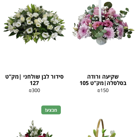
שקיעה ורודה
סידור לבן שולחני |מק”ט
בסלסלה|מק”ט 105
127
₪
300
₪
150
מבצע!