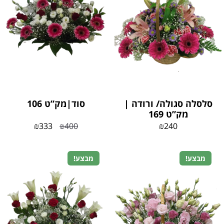
סלסלה סגולה/ ורודה |
סוד|מק”ט 106
מק”ט 169
₪
333
₪
400
₪
240
מבצע!
מבצע!